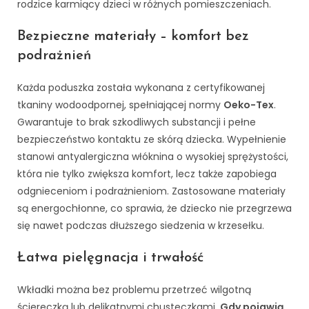
rodzice karmiący dzieci w różnych pomieszczeniach.
Bezpieczne materiały – komfort bez
podrażnień
Każda poduszka została wykonana z certyfikowanej
tkaniny wodoodpornej, spełniającej normy
Oeko-Tex
.
Gwarantuje to brak szkodliwych substancji i pełne
bezpieczeństwo kontaktu ze skórą dziecka. Wypełnienie
stanowi antyalergiczna włóknina o wysokiej sprężystości,
która nie tylko zwiększa komfort, lecz także zapobiega
odgnieceniom i podrażnieniom. Zastosowane materiały
są energochłonne, co sprawia, że dziecko nie przegrzewa
się nawet podczas dłuższego siedzenia w krzesełku.
Łatwa pielęgnacja i trwałość
Wkładki można bez problemu przetrzeć wilgotną
ściereczką lub delikatnymi chusteczkami.
Gdy pojawią