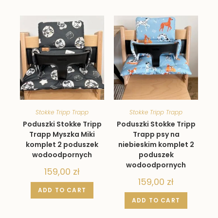
Stokke Tripp Trapp
Stokke Tripp Trapp
Poduszki Stokke Tripp
Poduszki Stokke Tripp
Trapp Myszka Miki
Trapp psy na
komplet 2 poduszek
niebieskim komplet 2
wodoodpornych
poduszek
wodoodpornych
159,00
zł
159,00
zł
ADD TO CART
ADD TO CART