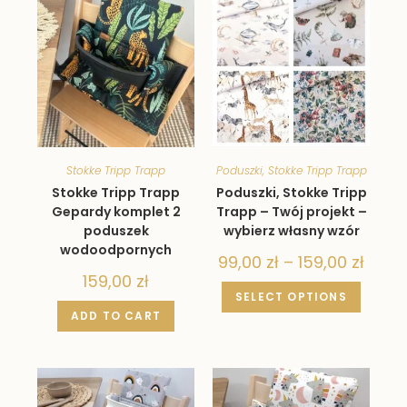
Stokke Tripp Trapp
Poduszki
,
Stokke Tripp Trapp
Stokke Tripp Trapp
Poduszki, Stokke Tripp
Gepardy komplet 2
Trapp – Twój projekt –
poduszek
wybierz własny wzór
wodoodpornych
99,00
zł
–
159,00
zł
159,00
zł
SELECT OPTIONS
ADD TO CART