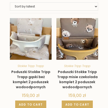
Stokke Tripp Trapp
Stokke Tripp Trapp
Poduszki Stokke Tripp
Poduszki Stokke Tripp
Trapp gąski beż
Trapp misie czekolada
komplet 2 poduszek
komplet 2 poduszek
wodoodpornych
wodoodpornych
159,00
zł
159,00
zł
ADD TO CART
ADD TO CART