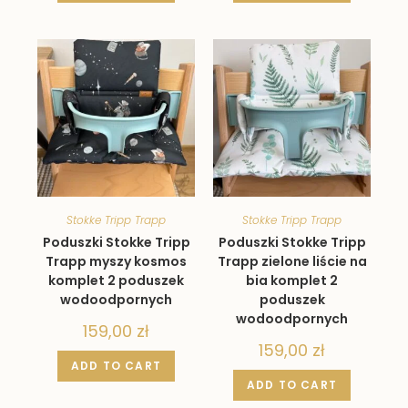
Stokke Tripp Trapp
Stokke Tripp Trapp
Poduszki Stokke Tripp
Poduszki Stokke Tripp
Trapp myszy kosmos
Trapp zielone liście na
komplet 2 poduszek
bia komplet 2
wodoodpornych
poduszek
wodoodpornych
159,00
zł
159,00
zł
ADD TO CART
ADD TO CART