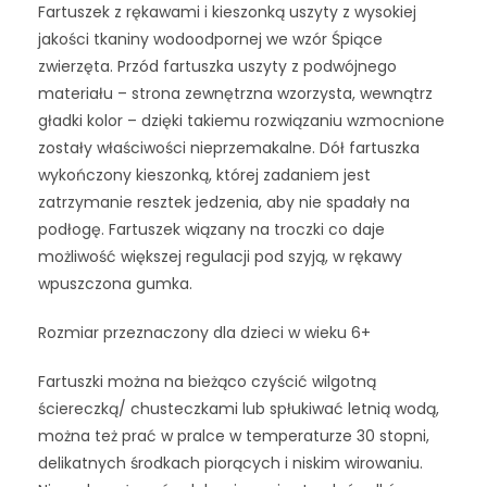
Fartuszek z rękawami i kieszonką uszyty z wysokiej
jakości tkaniny wodoodpornej we wzór Śpiące
zwierzęta. Przód fartuszka uszyty z podwójnego
materiału – strona zewnętrzna wzorzysta, wewnątrz
gładki kolor – dzięki takiemu rozwiązaniu wzmocnione
zostały właściwości nieprzemakalne. Dół fartuszka
wykończony kieszonką, której zadaniem jest
zatrzymanie resztek jedzenia, aby nie spadały na
podłogę. Fartuszek wiązany na troczki co daje
możliwość większej regulacji pod szyją, w rękawy
wpuszczona gumka.
Rozmiar przeznaczony dla dzieci w wieku 6+
Fartuszki można na bieżąco czyścić wilgotną
ściereczką/ chusteczkami lub spłukiwać letnią wodą,
można też prać w pralce w temperaturze 30 stopni,
delikatnych środkach piorących i niskim wirowaniu.