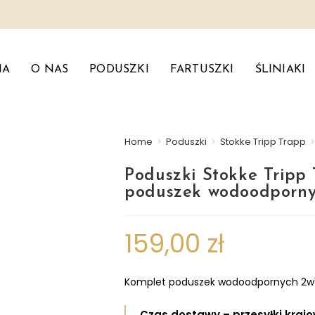
NA
O NAS
PODUSZKI
FARTUSZKI
ŚLINIAKI
Home
>
Poduszki
>
Stokke Tripp Trapp
Poduszki Stokke Tripp
poduszek wodoodporn
159,00
zł
Komplet poduszek wodoodpornych 2w1 z
Czas dostawy – przesyłki kraj