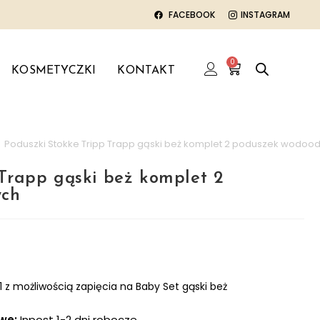
FACEBOOK
INSTAGRAM
0
KOSMETYCZKI
KONTAKT
>
Poduszki Stokke Tripp Trapp gąski beż komplet 2 poduszek wodoo
 Trapp gąski beż komplet 2
ych
 możliwością zapięcia na Baby Set gąski beż
owe:
Inpost 1-2 dni robocze