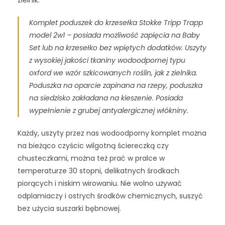
Komplet poduszek do krzesełka Stokke Tripp Trapp
model 2w1 – posiada możliwość zapięcia na Baby
Set lub na krzesełko bez wpiętych dodatków. Uszyty
z wysokiej jakości tkaniny wodoodpornej typu
oxford we wzór szkicowanych roślin, jak z zielnika.
Poduszka na oparcie zapinana na rzepy, poduszka
na siedzisko zakładana na kieszenie. Posiada
wypełnienie z grubej antyalergicznej włókniny.
Każdy, uszyty przez nas wodoodporny komplet można
na bieżąco czyścic wilgotną ściereczką czy
chusteczkami, można też prać w pralce w
temperaturze 30 stopni, delikatnych środkach
piorących i niskim wirowaniu. Nie wolno używać
odplamiaczy i ostrych środków chemicznych, suszyć
bez użycia suszarki bębnowej.