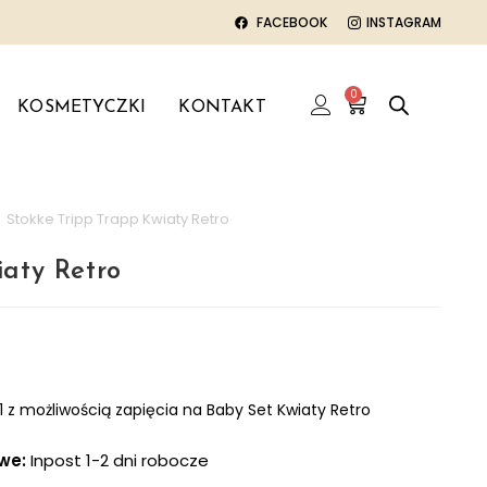
FACEBOOK
INSTAGRAM
0
KOSMETYCZKI
KONTAKT
>
Stokke Tripp Trapp Kwiaty Retro
iaty Retro
 możliwością zapięcia na Baby Set Kwiaty Retro
owe:
Inpost 1-2 dni robocze