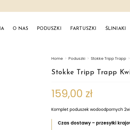
NA
O NAS
PODUSZKI
FARTUSZKI
ŚLINIAKI
Home
>
Poduszki
>
Stokke Tripp Trapp
Stokke Tripp Trapp Kw
159,00
zł
Komplet poduszek wodoodpornych 2w1 z
Czas dostawy – przesyłki kraj